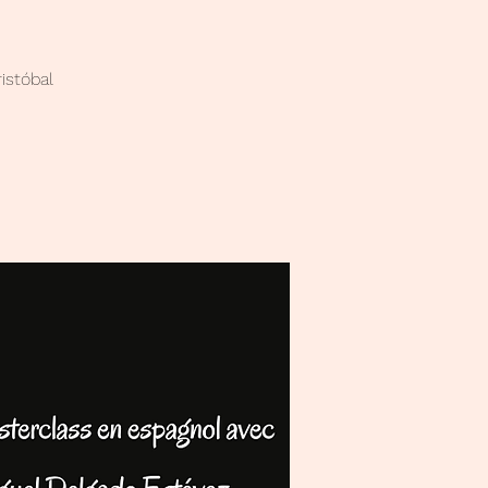
istóbal