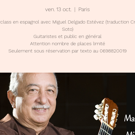
ven. 13 oct.
  |  
Paris
class en espagnol avec Miguel Delgado Estévez (traduction Cr
Soto)
Guitaristes et public en général
Attention nombre de places limité
Seulement sous réservation par texto au 0698820019