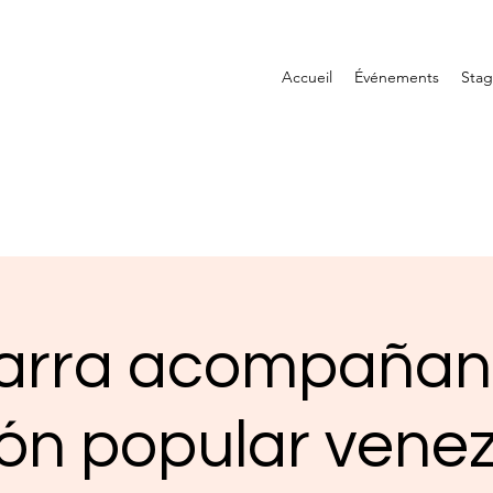
Accueil
Événements
Sta
tarra acompañant
ón popular vene