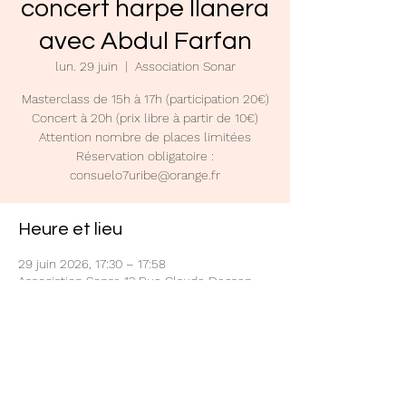
concert harpe llanera
avec Abdul Farfan
lun. 29 juin
  |  
Association Sonar
Masterclass de 15h à 17h (participation 20€)
Concert à 20h (prix libre à partir de 10€)
Attention nombre de places limitées
Réservation obligatoire :
consuelo7uribe@orange.fr
Heure et lieu
29 juin 2026, 17:30 – 17:58
Association Sonar, 13 Rue Claude Decaen,
75012 Paris, France
Partager cet événement