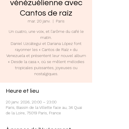
vénézuélienne avec
Cantos de raíz
mar. 20 janv.
  |  
Paris
Un cuatro, une voix, et l’arôme du café le
matin.
Daniel Uzcátegui et Dariana López font
rayonner les « Cantos de Raíz » du
Venezuela et présentent leur nouvel album
« Desde la casa », où se mêlent mélodies
tropicales puissantes, joyeuses ou
nostalgiques.
Heure et lieu
20 janv. 2026, 20:00 – 23:00
Paris, Bassin de la Villette face au, 34 Quai
de la Loire, 75019 Paris, France