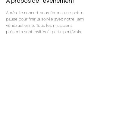
À propos de l'événement
Après  le concert nous ferons une petite 
pause pour finir la soirée avec notre  jam 
vénézuélienne. Tous les musiciens 
présents sont invités à  participer.(Amis 
musiciens: venez nombreux avec vos 
instruments)Péniche Anako - 34 Quai de la 
Loire 75019 Paris - Métro Jaurès Entrée sur 
prix libre (merci de ne pas oublier 
d'apporter du liquide) Bar et petite 
restauration sur place.
Partager cet événement