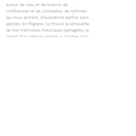
autour de l’eau et de la terre, de 
confluences et de contrastes, de rythmes 
qui nous ancrent, d’évocations parfois sans 
paroles. En filigrane, s’y trouve la silhouette 
de nos mémoires historiques partagées, le 
regard d’un silence lumineux, l’ombre d’un 
retour lointain et brumeux. Mais 
Doux 
torrentiel
 c’est aussi une célébration et un 
rassemblement sous un toit de palmiers (« 
caney »), partageant un « 
sancocho
 » 
allégorique, imaginant une autre terre, un 
nouveau fleuve… d’autres racines possibles.
Partager cet événement