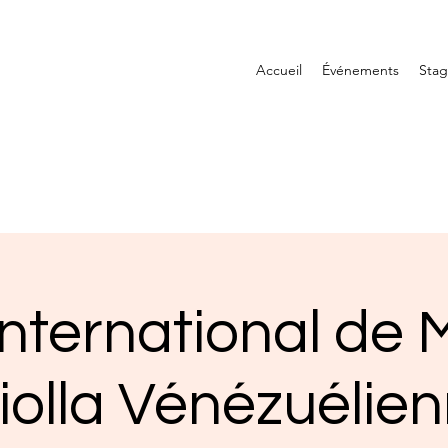
Accueil
Événements
Sta
International de 
iolla Vénézuélie