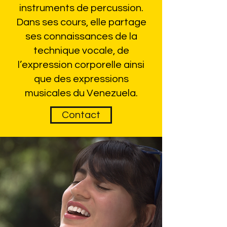
instruments de percussion.
Dans ses cours, elle partage
ses connaissances de la
technique vocale, de
l’expression corporelle ainsi
que des expressions
musicales du Venezuela.
Contact