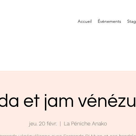
Accueil
Événements
Sta
da et jam vénézu
jeu. 20 févr.
  |  
La Péniche Anako