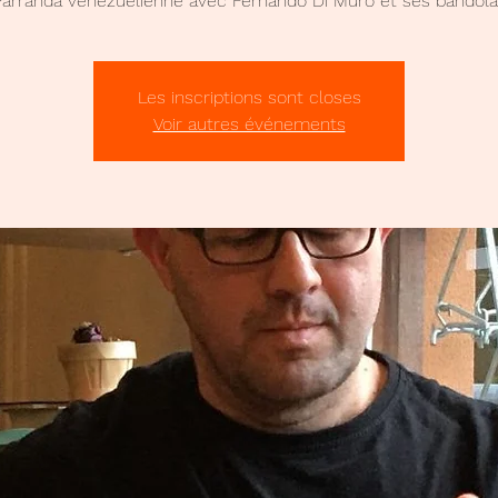
Parranda vénézuélienne avec Fernando Di Muro et ses bandola
Les inscriptions sont closes
Voir autres événements