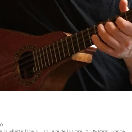
00
la Villette face au, 34 Quai de la Loire, 75019 Paris, France