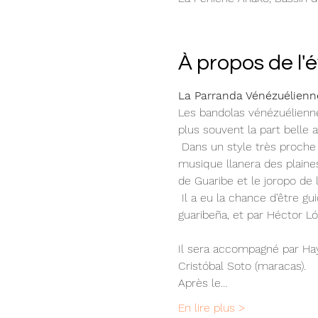
À propos de l
La Parranda Vénézuélienn
Les bandolas vénézuélienne
plus souvent la part belle
 Dans un style très proche de la tradition, Fernando Di Muro joue de la bandola à quatre cordes pour interpréter la 
musique llanera des plaines
de Guaribe et le joropo de 
 Il a eu la chance d’être guidé dans son apprentissage par le maestro Juan Esteban García pour la bandola 
guaribeña, et par Héctor Lóp
Il sera accompagné par Hayl
Cristóbal Soto (maracas). 
Après le…
En lire plus >